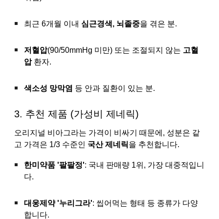
최근 6개월 이내
심근경색, 뇌졸중
을 겪은 분.
저혈압
(90/50mmHg 미만) 또는 조절되지 않는
고혈
압
환자.
색소성 망막염
등 안과 질환이 있는 분.
3. 추천 제품 (가성비 제네릭)
오리지널 비아그라는 가격이 비싸기 때문에, 성분은 같
고 가격은 1/3 수준인
국산 제네릭
을 추천합니다.
한미약품 '팔팔정'
: 국내 판매량 1위, 가장 대중적입니
다.
대웅제약 '누리그라'
: 씹어먹는 형태 등 종류가 다양
합니다.