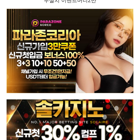
무설치 이벤트머니2만