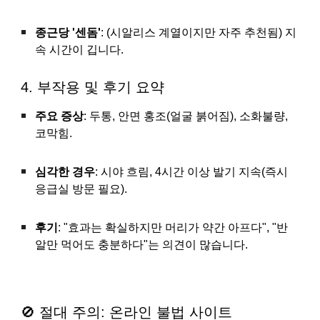
종근당 '센돔'
: (시알리스 계열이지만 자주 추천됨) 지
속 시간이 깁니다.
4. 부작용 및 후기 요약
주요 증상
: 두통, 안면 홍조(얼굴 붉어짐), 소화불량,
코막힘.
심각한 경우
: 시야 흐림, 4시간 이상 발기 지속(즉시
응급실 방문 필요).
후기
: "효과는 확실하지만 머리가 약간 아프다", "반
알만 먹어도 충분하다"는 의견이 많습니다.
🚫 절대 주의: 온라인 불법 사이트