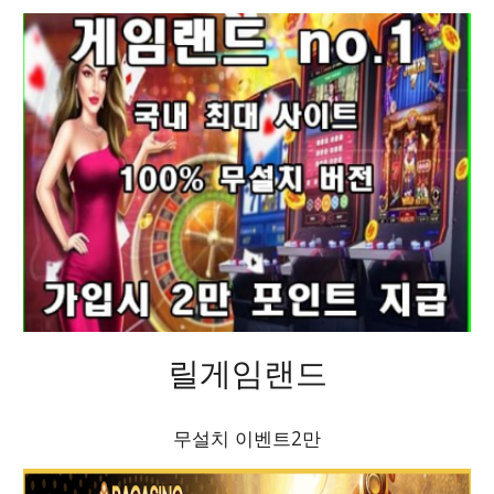
릴게임랜드
무설치 이벤트2만