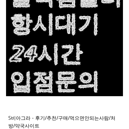
S
비아그라 - 후기/추천/구매/먹으면안되는사람/처
방/약국사이트